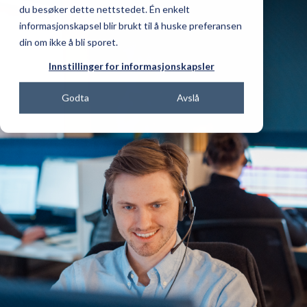
du besøker dette nettstedet. Én enkelt
informasjonskapsel blir brukt til å huske preferansen
din om ikke å bli sporet.
Innstillinger for informasjonskapsler
Godta
Avslå