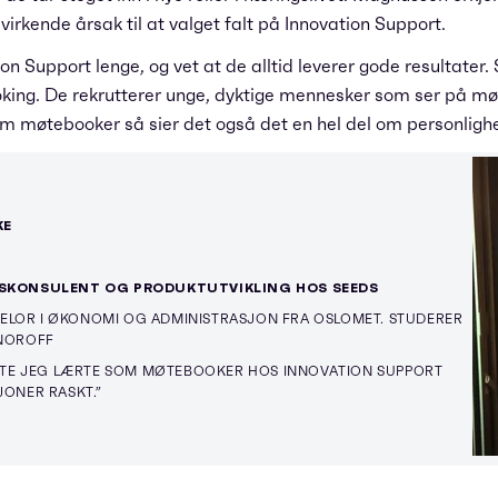
irkende årsak til at valget falt på Innovation Support.
ion Support lenge, og vet at de alltid leverer gode resultater. 
oking. De rekrutterer unge, dyktige mennesker som ser på m
om møtebooker så sier det også det en hel del om personlighet
KE
KONSULENT OG PRODUKTUTVIKLING HOS SEEDS
ELOR I ØKONOMI OG ADMINISTRASJON FRA OSLOMET. STUDERER
 NOROFF
STE JEG LÆRTE SOM MØTEBOOKER HOS INNOVATION SUPPORT
JONER RASKT.”