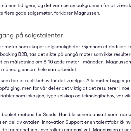
nå enn tidligere, og det var noe av bakgrunnen for at vi øns
e flere gode salgsmøter, forklarer Magnussen.
gang på salgstalenter
er møter som skaper salgsmuligheter. Gjennom et dedikert f
ooking B2B, tas det sikte på unngå møter som ikke resulterer
rt en målsetning om 8-10 gode møter i måneden. Magnussen f
e måned gjennom hele samarbeidet.
som har et reelt behov for det vi selger. Alle møter bygger 
ppfølging, men for vår del er det viktig at det resulterer i no
iabler som lokasjon, type selskap og teknologibehov, var viktig
m booket møtene for Seeds. Hun ble senere ansatt som marke
en del av avtalen. Innovation Support er en talentfabrikk hv
før de tar steget inn i nye roller i næringslivet. Magnussen erkj