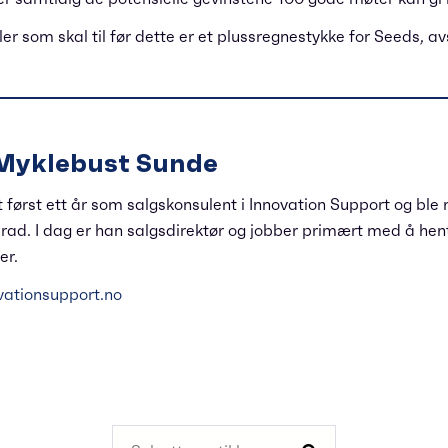
er som skal til før dette er et plussregnestykke for Seeds, av
Myklebust Sunde
 først ett år som salgskonsulent i Innovation Support og bl
ad. I dag er han salgsdirektør og jobber primært med å hen
er.
ationsupport.no