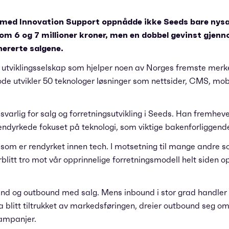
ed Innovation Support oppnådde ikke Seeds bare nysa
om 6 og 7 millioner kroner, men en dobbel gevinst gjen
ererte salgene.
g utviklingsselskap som hjelper noen av Norges fremste mer
rcode utvikler 50 teknologer løsninger som nettsider, CMS, mo
varlig for salg og forretningsutvikling i Seeds. Han fremhev
rendyrkede fokuset på teknologi, som viktige bakenforliggende
r som er rendyrket innen tech. I motsetning til mange andre 
orblitt tro mot vår opprinnelige forretningsmodell helt siden o
nd og outbound med salg. Mens inbound i stor grad handler 
ha blitt tiltrukket av markedsføringen, dreier outbound seg o
ampanjer.