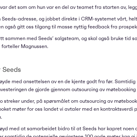
 var det som om hun var en del av teamet fra starten av, legge
Seeds-adresse, og jobbet direkte i CRM-systemet vårt, helt 
også gitt oss tilgang til masse nyttig feedback fra prospek
tett sammen med Seeds’ salgsteam, og skal også bruke tid
, forteller Magnussen.
r Seeds
øyde med ansettelsen av en de kjente godt fra før. Samtidi
nvesteringen de gjorde gjennom outsourcing av møtebooking t
 to streker under, på spørsmålet om outsourcing av møteboo
ooket møter for oss landet vi avtaler med en kontraktsverdi 
.
nøyd med at samarbeidet bidro til at Seeds har kapret noen a
 samtidig de potensielle gevinstene 100 gode møter kan gi 