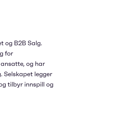
et og B2B Salg.
g for
 ansatte, og har
. Selskapet legger
g tilbyr innspill og