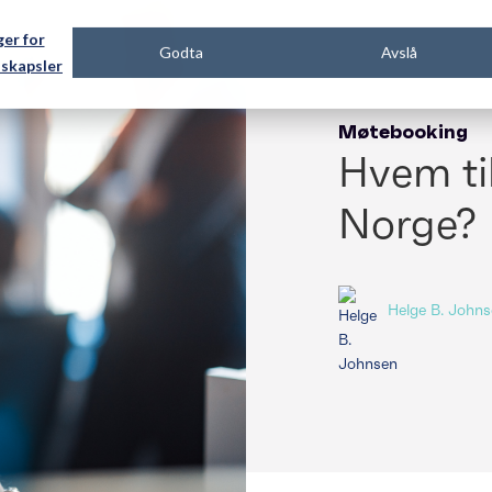
ger for
Godta
Avslå
skapsler
Møtebooking
Hvem ti
Norge?
Helge B. John