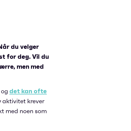
Når du velger
t for deg. Vil du
 færre, men med
, og
det kan ofte
y aktivitet krever
takt med noen som