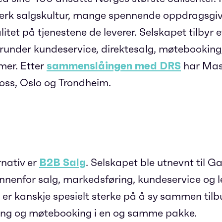
sterk salgskultur, mange spennende oppdragsgiv
tet på tjenestene de leverer. Selskapet tilbyr e
erunder kundeservice, direktesalg, møtebooking,
mer. Etter
sammenslåingen med DRS
har Mas
Moss, Oslo og Trondheim.
rnativ er
B2B Salg
. Selskapet ble utnevnt til Ga
 innenfor salg, markedsføring, kundeservice og l
og er kanskje spesielt sterke på å sy sammen til
ing og møtebooking i en og samme pakke.