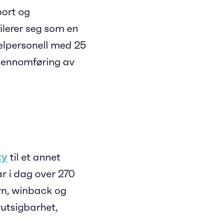
port og
ilerer seg som en
kelpersonell med 25
 gjennomføring av
ty
til et annet
ar i dag over 270
rn, winback og
rutsigbarhet,