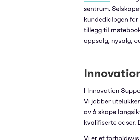
sentrum. Selskapet
kundedialogen for å
tillegg til møteboo
oppsalg, nysalg, c
Innovatio
I Innovation Suppo
Vi jobber utelukk
av å skape langsik
kvalifiserte caser. 
Vi er et forholdsvi