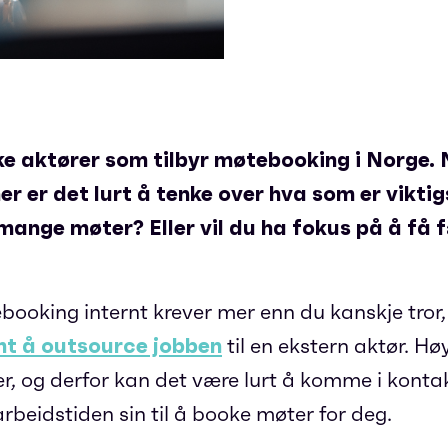
ke aktører som tilbyr møtebooking i Norge. 
 er det lurt å tenke over hva som er viktigs
mange møter? Eller vil du ha fokus på å få
ooking internt krever mer enn du kanskje tror
t å outsource jobben
til en ekstern aktør. Hø
er, og derfor kan det være lurt å komme i kon
rbeidstiden sin til å booke møter for deg.