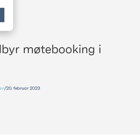
lbyr møtebooking i
sen
/
20. februar 2023