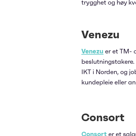
trygghet og høy kval
Venezu
Venezu
er et TM- 
beslutningstakere.
IKT i Norden, og j
kundepleie eller a
Consort
Consort
er et sal