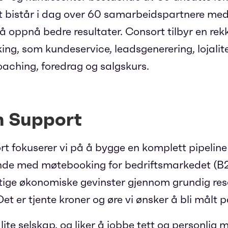
 bistår i dag over 60 samarbeidspartnere med 
 oppnå bedre resultater. Consort tilbyr en rekk
king, som kundeservice, leadsgenerering, lojalit
oaching, foredrag og salgskurs.
n Support
rt fokuserer vi på å bygge en komplett pipeline
ende med møtebooking for bedriftsmarkedet (B2
tige økonomiske gevinster gjennom grundig re
Det er tjente kroner og øre vi ønsker å bli målt p
s lite selskap, og liker å jobbe tett og personli