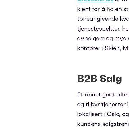
kjent for å ha en 
toneangivende kvali
tjenestespekter, h
av selgere og mye 
kontorer i Skien, 
B2B Salg
Et annet godt alte
og tilbyr tjenester
lokalisert i Oslo, 
kundene salgstren