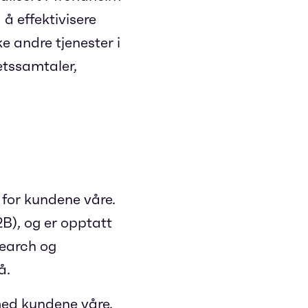
å effektivisere
e andre tjenester i
etssamtaler,
 for kundene våre.
B), og er opptatt
search og
å.
g med kundene våre.