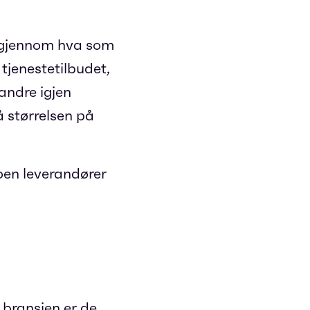
e gjennom hva som
tjenestetilbudet,
andre igjen
å størrelsen på
oen leverandører
 bransjen er de