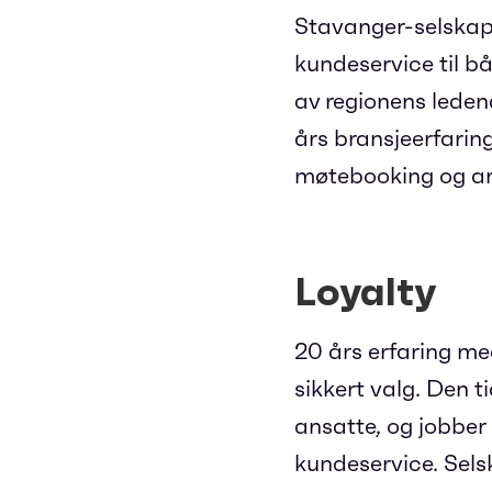
Stavanger-selska
kundeservice til b
av regionens leden
års bransjeerfaring
møtebooking og and
Loyalty
20 års erfaring me
sikkert valg. Den t
ansatte, og jobber
kundeservice. Selsk