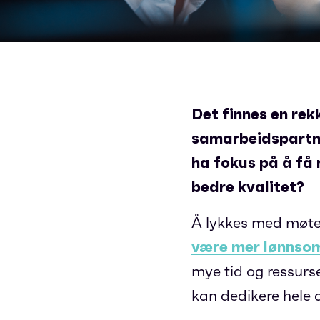
Det finnes en rek
samarbeidspartner
ha fokus på å få 
bedre kvalitet?
Å lykkes med møteb
være mer lønnsom
mye tid og ressurs
kan dedikere hele a