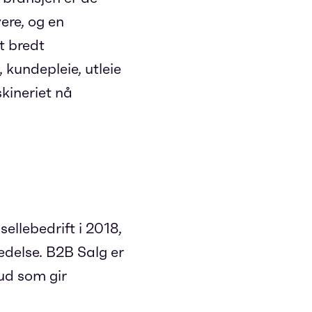
ere, og en
t bredt
 kundepleie, utleie
kineriet nå
sellebedrift i 2018,
edelse. B2B Salg er
bud som gir