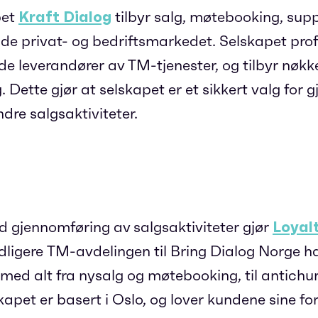
pet
Kraft Dialog
tilbyr salg, møtebooking, sup
åde privat- og bedriftsmarkedet. Selskapet prof
de leverandører av TM-tjenester, og tilbyr nøk
. Dette gjør at selskapet er et sikkert valg for
re salgsaktiviteter.
d gjennomføring av salgsaktiviteter gjør
Loyal
idligere TM-avdelingen til Bring Dialog Norge h
 med alt fra nysalg og møtebooking, til antichu
apet er basert i Oslo, og lover kundene sine fo