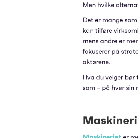
Men hvilke alternat
Det er mange som 
kan tilføre virksom
mens andre er mer 
fokuserer på strate
aktørene.
Hva du velger bør 
som – på hver sin m
Maskineri
Maskineriet
er me