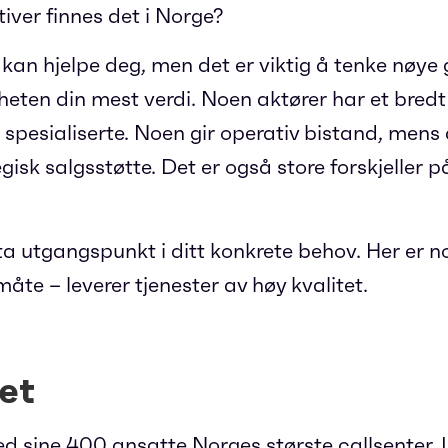
iver finnes det i Norge?
kan hjelpe deg, men det er viktig å tenke nøy
heten din mest verdi. Noen aktører har et bredt 
spesialiserte. Noen gir operativ bistand, mens 
gisk salgsstøtte. Det er også store forskjeller p
ta utgangspunkt i ditt konkrete behov. Her er n
åte – leverer tjenester av høy kvalitet.
et
d sine 400 ansatte Norges største callsenter. I