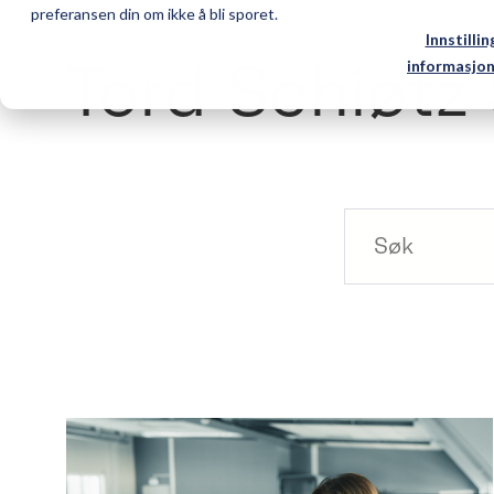
preferansen din om ikke å bli sporet.
Innstillin
Tord Schiøtz
informasjon
Dette er et sø
Det finnes in