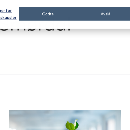
ger for
Godta
Avslå
 Smørdal
skapsler
kefelt med en tilhørende funksjon for automatis
gen forslag fordi søkefeltet er tomt.