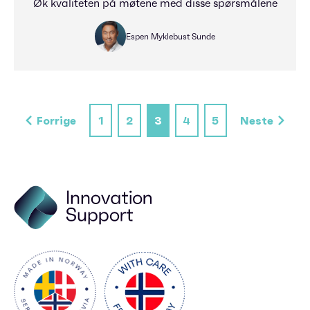
Øk kvaliteten på møtene med disse spørsmålene
Espen Myklebust Sunde
Forrige
1
2
3
4
5
Neste