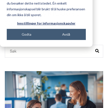
du besøker dette nettstedet. Én enkelt
Espen Myklebust
informasjonskapsel blir brukt til å huske preferansen
din om ikke å bli sporet.
Sunde (3)
Innstillinger for informasjonskapsler
Godta
Avslå
Dette er et søkefelt med en tilhørende funksjon for automa
Det finnes ingen forslag fordi søkefeltet er tomt.